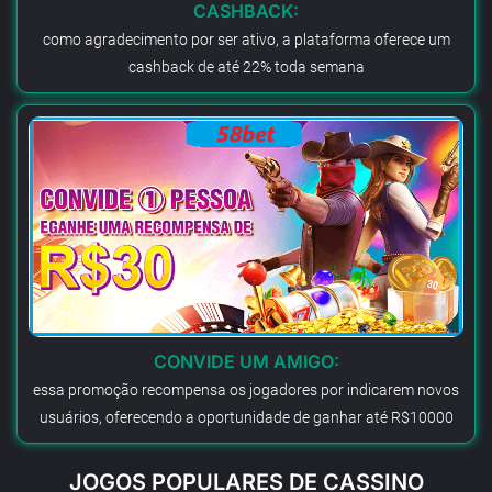
CASHBACK:
como agradecimento por ser ativo, a plataforma oferece um
cashback de até 22% toda semana
CONVIDE UM AMIGO:
essa promoção recompensa os jogadores por indicarem novos
usuários, oferecendo a oportunidade de ganhar até R$10000
JOGOS POPULARES DE CASSINO