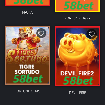
FRUTA
FORTUNE TIGER
FORTUNE GEMS
DEVIL FIRE