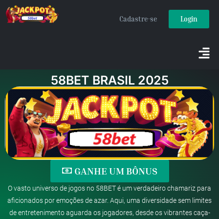
Cadastre-se
Login
58BET BRASIL 2025
GANHE UM BÔNUS
O vasto universo de jogos no 58BET é um verdadeiro chamariz para
aficionados por emoções de azar. Aqui, uma diversidade sem limites
de entretenimento aguarda os jogadores, desde os vibrantes caça-