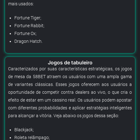
mais usados:
Fortune Tiger;
Fortune Rabbit;
Fortune Ox;
Dragon Hatch.
Jogos de tabuleiro
Caracterizados por suas características estratégicas, os jogos
de mesa da 58BET atraem os usuários com uma ampla gama
de variantes clássicas. Esses jogos oferecem aos usuários a
oportunidade de competir contra dealers ao vivo, o que cria o
efeito de estar em um cassino real. Os usuários podem apostar
com diferentes probabilidades e aplicar estratégias inteligentes
para alcançar a vitória. Veja abaixo os jogos dessa seção:
Blackjack;
Roleta relâmpago;