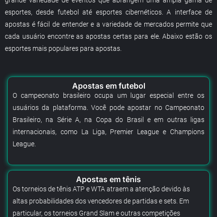
esportes, desde futebol até esportes cibernéticos. A interface de
apostas é fácil de entender e a variedade de mercados permite que
cada usuário encontre as apostas certas para ele. Abaixo estão os
esportes mais populares para apostas.
Apostas em futebol
O campeonato brasileiro ocupa um lugar especial entre os
usuários da plataforma. Você pode apostar no Campeonato
Brasileiro, na Série A, na Copa do Brasil e em outras ligas
internacionais, como La Liga, Premier League e Champions
League.
Apostas em tênis
Os torneios de tênis ATP e WTA atraem a atenção devido às
altas probabilidades dos vencedores de partidas e sets. Em
particular, os torneios Grand Slam e outras competições