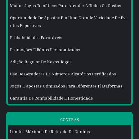
Muitos Jogos Temáticos Para Atender A Todos Os Gostos
Oportunidade De Apostar Em Uma Grande Variedade De Eve
ntos Esportivos
Probabilidades Favoráveis
Promoções E Bônus Personalizados
Adição Regular De Novos Jogos
Uso De Geradores De Números Aleatórios Certificados
Jogos E Apostas Otimizados Para Diferentes Plataformas
Garantia De Confiabilidade E Honestidade
CONTRAS
Limites Máximos De Retirada De Ganhos