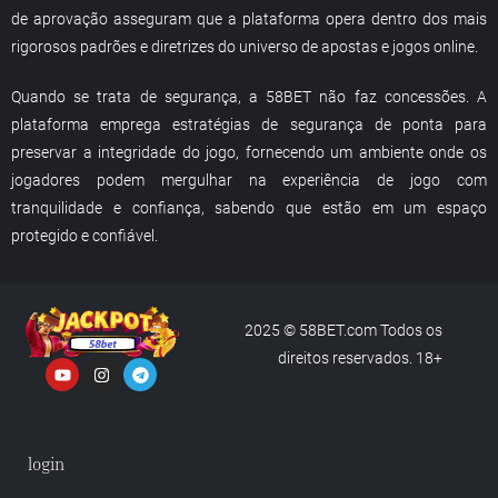
de aprovação asseguram que a plataforma opera dentro dos mais
rigorosos padrões e diretrizes do universo de apostas e jogos online.
Quando se trata de segurança, a 58BET não faz concessões. A
plataforma emprega estratégias de segurança de ponta para
preservar a integridade do jogo, fornecendo um ambiente onde os
jogadores podem mergulhar na experiência de jogo com
tranquilidade e confiança, sabendo que estão em um espaço
protegido e confiável.
2025 © 58BET.com Todos os
direitos reservados. 18+
login