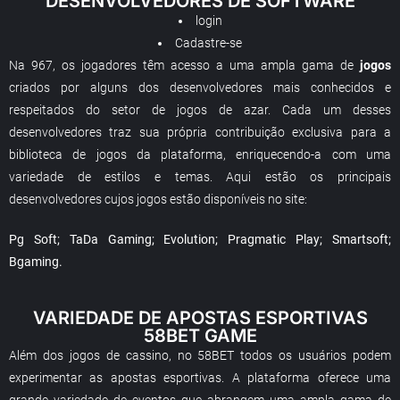
DESENVOLVEDORES DE SOFTWARE
login
Cadastre-se
Na 967, os jogadores têm acesso a uma ampla gama de
jogos
criados por alguns dos desenvolvedores mais conhecidos e
respeitados do setor de jogos de azar. Cada um desses
desenvolvedores traz sua própria contribuição exclusiva para a
biblioteca de jogos da plataforma, enriquecendo-a com uma
variedade de estilos e temas. Aqui estão os principais
desenvolvedores cujos jogos estão disponíveis no site:
Pg Soft;
TaDa Gaming;
Evolution;
Pragmatic Play;
Smartsoft;
Bgaming.
VARIEDADE DE APOSTAS ESPORTIVAS
58BET GAME
Além dos jogos de cassino, no 58BET todos os usuários podem
experimentar as apostas esportivas. A plataforma oferece uma
grande variedade de eventos que abrangem uma ampla gama de